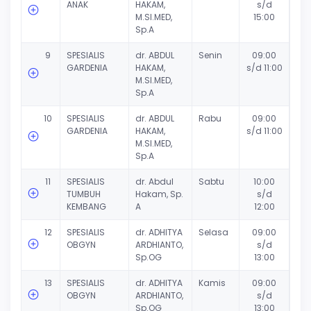
ANAK
HAKAM,
s/d
M.SI.MED,
15:00
Sp.A
9
SPESIALIS
dr. ABDUL
Senin
09:00
GARDENIA
HAKAM,
s/d 11:00
M.SI.MED,
Sp.A
10
SPESIALIS
dr. ABDUL
Rabu
09:00
GARDENIA
HAKAM,
s/d 11:00
M.SI.MED,
Sp.A
11
SPESIALIS
dr. Abdul
Sabtu
10:00
TUMBUH
Hakam, Sp.
s/d
KEMBANG
A
12:00
12
SPESIALIS
dr. ADHITYA
Selasa
09:00
OBGYN
ARDHIANTO,
s/d
Sp.OG
13:00
13
SPESIALIS
dr. ADHITYA
Kamis
09:00
OBGYN
ARDHIANTO,
s/d
Sp.OG
13:00