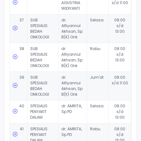
AGUSTINA
s/d 11:00
WIDIYANTI
37
SUB
dr.
Selasa
08:00
SPESIALIS
Alfiyannul
s/d
BEDAH
Akhsan, Sp.
13:00
ONKOLOGI
B(K) Onk
38
SUB
dr.
Rabu
08:00
SPESIALIS
Alfiyannul
s/d
BEDAH
Akhsan, Sp.
13:00
ONKOLOGI
B(K) Onk
39
SUB
dr.
Jum'at
08:00
SPESIALIS
Alfiyannul
s/d 11:00
BEDAH
Akhsan, Sp.
ONKOLOGI
B(K) Onk
40
SPESIALIS
dr. AMRITA,
Selasa
08:00
PENYAKIT
Sp.PD
s/d
DALAM
13:00
41
SPESIALIS
dr. AMRITA,
Rabu
08:00
PENYAKIT
Sp.PD
s/d
DALAM
13:00