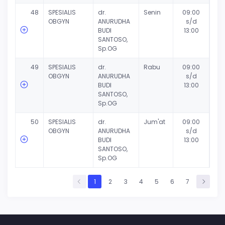
48
SPESIALIS
dr.
Senin
09:00
OBGYN
ANURUDHA
s/d
BUDI
13:00
SANTOSO,
Sp.OG
49
SPESIALIS
dr.
Rabu
09:00
OBGYN
ANURUDHA
s/d
BUDI
13:00
SANTOSO,
Sp.OG
50
SPESIALIS
dr.
Jum'at
09:00
OBGYN
ANURUDHA
s/d
BUDI
13:00
SANTOSO,
Sp.OG
1
2
3
4
5
6
7