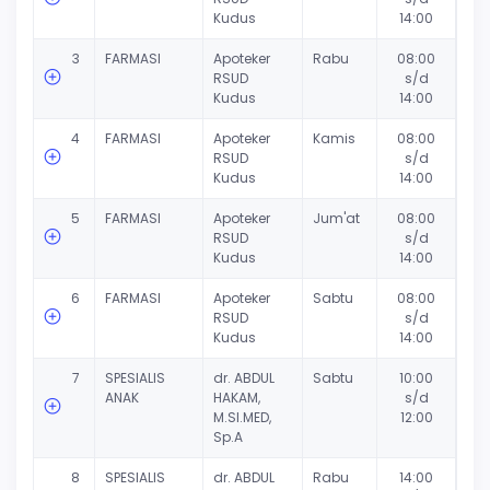
Kudus
14:00
3
FARMASI
Apoteker
Rabu
08:00
RSUD
s/d
Kudus
14:00
4
FARMASI
Apoteker
Kamis
08:00
RSUD
s/d
Kudus
14:00
5
FARMASI
Apoteker
Jum'at
08:00
RSUD
s/d
Kudus
14:00
6
FARMASI
Apoteker
Sabtu
08:00
RSUD
s/d
Kudus
14:00
7
SPESIALIS
dr. ABDUL
Sabtu
10:00
ANAK
HAKAM,
s/d
M.SI.MED,
12:00
Sp.A
8
SPESIALIS
dr. ABDUL
Rabu
14:00