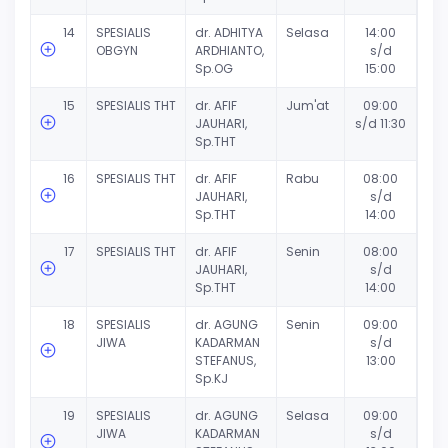
14
SPESIALIS
dr. ADHITYA
Selasa
14:00
OBGYN
ARDHIANTO,
s/d
Sp.OG
15:00
15
SPESIALIS THT
dr. AFIF
Jum'at
09:00
JAUHARI,
s/d 11:30
Sp.THT
16
SPESIALIS THT
dr. AFIF
Rabu
08:00
JAUHARI,
s/d
Sp.THT
14:00
17
SPESIALIS THT
dr. AFIF
Senin
08:00
JAUHARI,
s/d
Sp.THT
14:00
18
SPESIALIS
dr. AGUNG
Senin
09:00
JIWA
KADARMAN
s/d
STEFANUS,
13:00
Sp.KJ
19
SPESIALIS
dr. AGUNG
Selasa
09:00
JIWA
KADARMAN
s/d