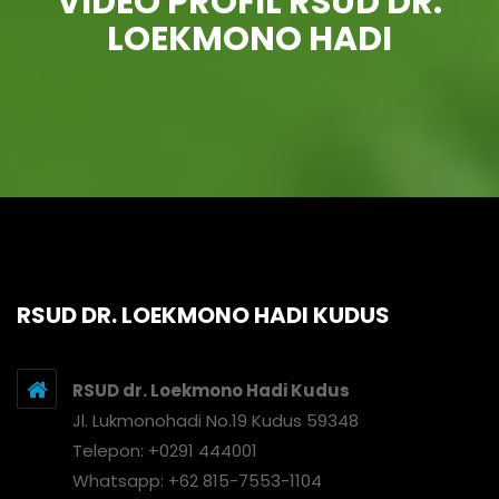
VIDEO PROFIL RSUD DR.
LOEKMONO HADI
RSUD DR. LOEKMONO HADI KUDUS
RSUD dr. Loekmono Hadi Kudus
Jl. Lukmonohadi No.19 Kudus 59348
Telepon: +0291 444001
Whatsapp: +62 815-7553-1104